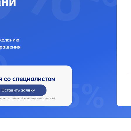
ани
 желанию
бращения
я со специалистом
Оставить заявку
есь c
политикой конфиденциальности