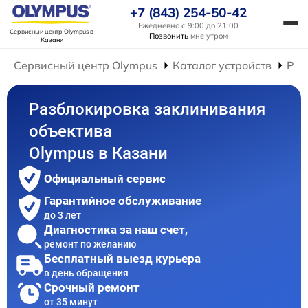
+7 (843) 254-50-42
Ежедневно с 9:00 до 21:00
Сервисный центр Olympus
в
Позвонить
мне утром
Казани
Сервисный центр Olympus
Каталог устройств
Рем
Разблокировка заклинивания
объектива
Olympus в Казани
Официальный сервис
Гарантийное обслуживание
до 3 лет
Диагностика за наш счет,
ремонт по желанию
Бесплатный выезд курьера
в день обращения
Срочный ремонт
от 35 минут