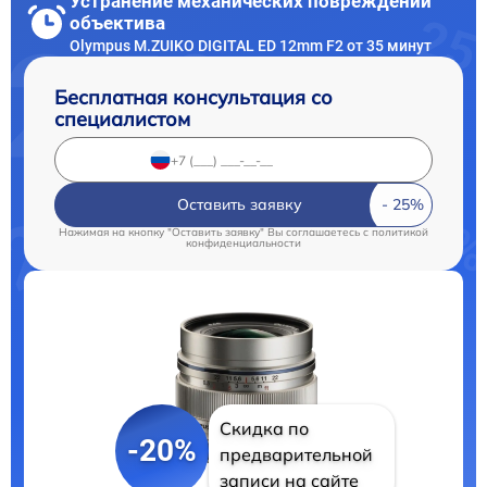
Устранение механических повреждений
объектива
Olympus M.ZUIKO DIGITAL ED 12mm F2 от 35 минут
Бесплатная консультация со
специалистом
Оставить заявку
Нажимая на кнопку "Оставить заявку" Вы соглашаетесь c
политикой
конфиденциальности
Скидка по
-20%
предварительной
записи на сайте