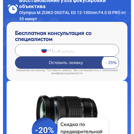
Восстановление узла фокусировки
объектива
Olympus M.ZUIKO DIGITAL ED 12‑100mm F4.0 IS PRO от
35 минут
Бесплатная консультация со
специалистом
Оставить заявку
Нажимая на кнопку "Оставить заявку" Вы соглашаетесь c
политикой
конфиденциальности
Скидка по
-20%
предварительной