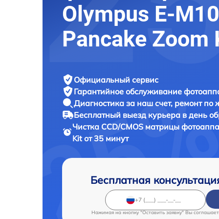
Olympus E-M10
Pancake Zoom 
Официальный сервис
Гарантийное обслуживание
фотоаппа
Диагностика за наш счет,
ремонт по
Бесплатный выезд курьера
в день о
Чистка CCD/CMOS матрицы фотоапп
Kit от 35 минут
Бесплатная консультаци
Нажимая на кнопку "Оставить заявку" Вы соглашает