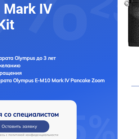
 Mark IV
Kit
рата Olympus до 3 лет
 желанию
бращения
арата
Olympus E-M10 Mark IV Pancake Zoom
я со специалистом
Оставить заявку
есь c
политикой конфиденциальности